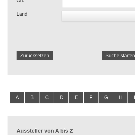
Ort:
Land:
Zurücksetzen
Suche starten
A
B
C
D
E
F
G
H
I
Aussteller von A bis Z