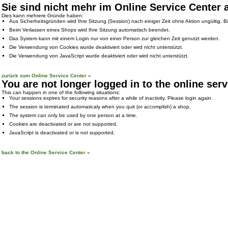
Sie sind nicht mehr im Online Service Center
Dies kann mehrere Gründe haben:
Aus Sicherheitsgründen wird Ihre Sitzung (Session) nach einiger Zeit ohne Aktion ungültig. Bi
Beim Verlassen eines Shops wird Ihre Sitzung automatisch beendet.
Das System kann mit einem Login nur von einer Person zur gleichen Zeit genutzt werden.
Die Verwendung von Cookies wurde deaktiviert oder wird nicht unterstützt.
Die Verwendung von JavaScript wurde deaktiviert oder wird nicht unterstützt.
zurück zum Online Service Center »
You are not longer logged in to the online serv
This can happen in one of the following situations:
Your sessions expires for security reasons after a while of inactivity. Please login again.
The session is terminated automaticaly when you quit (or accomplish) a shop.
The system can only be used by one person at a time.
Cookies are deactivated or are not supported.
JavaScript is deactivated or is not supported.
back to the Online Service Center »